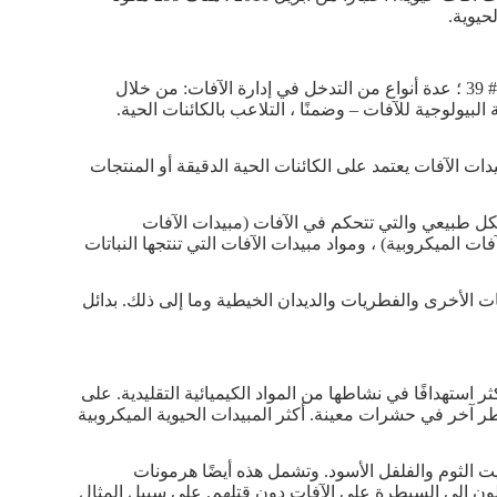
تشمل المبيدات الحيوية ، وهي عبارة عن انكماش لمبيدات الآفات البيولوجية&# 39 ؛ عدة أنواع من التدخل في إدارة الآفات: من خلال
البيولوجية للآفات – وضمنًا ، التلاعب بالكائنات الحية.
ات الآفات يعتمد على الكائنات الحية الدقيقة أو المنتجات
شكل طبيعي والتي تتحكم في الآفات (مبيدات الآفات
فات الميكروبية) ، ومواد مبيدات الآفات التي تنتجها النباتات
بات الأخرى والفطريات والديدان الخيطية وما إلى ذلك. بدائل
ر استهدافًا في نشاطها من المواد الكيميائية التقليدية. على
 آخر في حشرات معينة. أكثر المبيدات الحيوية الميكروبية
يت الثوم والفلفل الأسود. وتشمل هذه أيضًا هرمونات
ون إلى السيطرة على الآفات دون قتلهم. على سبيل المثال