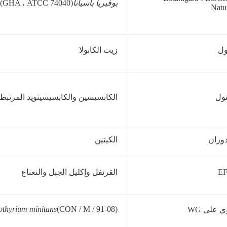
بوفيريا باسيانا
(GHA ، ATCC 74040)
Natur
ول
زيت الكانولا
تول
الكابسيسين والكابسيسينويد المرتبط 
دوزان
الكيتين
EF
القرنفل وإكليل الجبل والنعناع
othyrium minitans
(CON / M / 91-08)
ي على WG