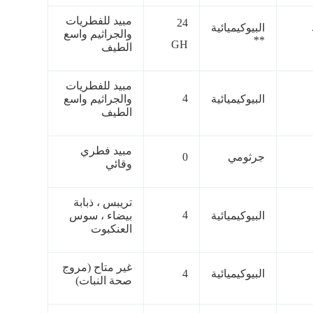
مبيد للفطريات
24
البيوكيميائية
والجراثيم واسع
**
GH
الطيف
مبيد للفطريات
4
البيوكيميائية
والجراثيم واسع
الطيف
مبيد فطري
جرثومي
0
وقائي
تريبس ، ذبابة
4
البيوكيميائية
بيضاء ، سوس
العنكبوت
غير متاح (مروج
البيوكيميائية
4
صحة النبات)