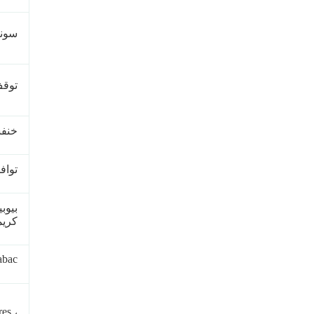
سونا
توقف ،
خنفس
توافق
بيوبي
كري
abac
es ،