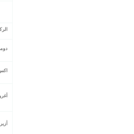
الركا
دوم
اكس
أغرو
أزيرا