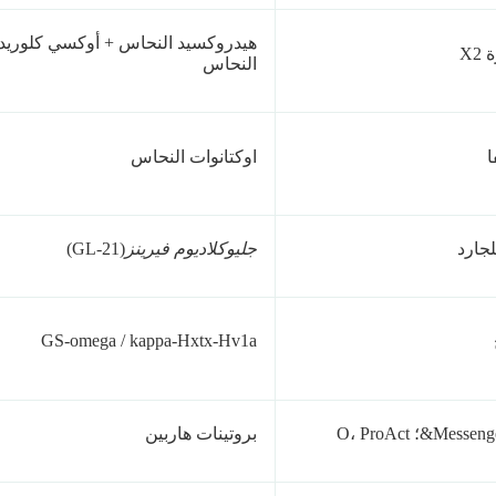
هيدروكسيد النحاس + أوكسي كلوريد
X2
النحاس
ا
اوكتانوات النحاس
جارد
جليوكلاديوم فيرينز
(GL-21)
GS-omega / kappa-Hxtx-Hv1a
Mes&؛ O، ProAct
بروتينات هاربين