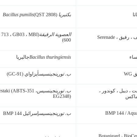
تا
بكتيريا Bacillus pumilis
(QST 2808)
العصوية الرقيقة
 713 ، GB03 ، MBI
 رفيق ، Serenade
600)
اء
Bacillus thuringiensis
جاليريا
 WG
ب. تورينجينسيس
أيزاواي (GC-91)
ت ، ديبل ، كوندور ،
ب. تورينجينسيس
rstaki (ABTS-351 ،
EG2348)
ماكس
BMP 144 / Aqu
ب. تورينجينسيس
إسرائيل BMP 144
Botanigard ، BioCer