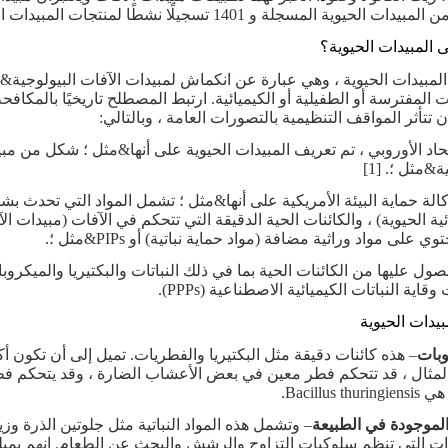
دات الحيوية المسجلة و 1401 تسجيلًا نشطًا لمنتجات المبيدات الحيوية.
 المبيدات الحيوية؟
ت المفترسة أو الطفيلية أو الكيميائية. ارتبط المصطلح تاريخيًا بالمكافحة 
 تتأثر المواقف التنظيمية بالتصورات العامة ، وبالتالي:
حاد الأوروبي ، تم تعريف المبيدات الحيوية على أنها&مثل ؛ شكل من مبيد
&مثل ؛. [1]
لة حماية البيئة الأمريكية على أنها&مثل ؛ تشمل المواد التي تحدث ب
ئية الحيوية) ، والكائنات الحية الدقيقة التي تتحكم في الآفات (مبيدات الآ
وي على مواد وراثية مضافة (مواد حماية نباتية) أو PIPs&مثل ؛.
صول عليها من الكائنات الحية بما في ذلك النباتات والبكتيريا والميكرو
قاية النباتات الكيميائية الاصطناعية (PPPs).
بيدات الحيوية
وبات
– هذه كائنات دقيقة مثل البكتيريا والفطريات. تميل إلى أن تكون أكث
لمثال ، قد تتحكم فطر معين في بعض الأعشاب الضارة ، وقد يتحكم فطر
Bacillus thu.
الموجودة في الطبيعة
– وتشمل هذه المواد النباتية مثل جلوتين الذرة وز
ت التي تنظم سلوكيات التزاوج والرشش والبحث عن الطعام. إنهم يميل