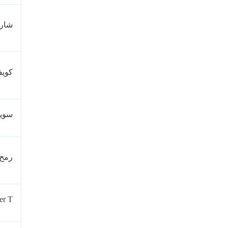
شارة 
كويف
سويل
رمح
senger T