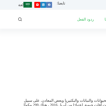
تابعنا:
ا
لغة
ل
ت
ج
ردود الفعل
ا
و
ز
إ
ل
ى
ا
ل
م
ح
ت
و
ى
يوانات والنباتات والبكتيريا وبعض المعادن. على سبيل
المثال ، زيت الكانولا وصودا الخبز لهما تطبيقات مبيدات الآفات ويعتبران مبيدات آفات حيوية. اعتبارًا من أبريل 2016 ، هناك 299 مكونًا