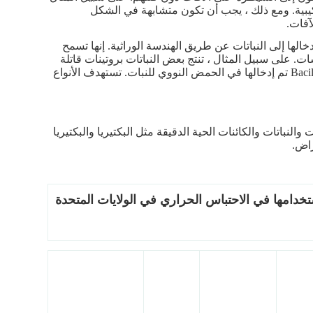
كيبية. ومع ذلك ، يجب أن تكون متشابهة في الشكل
آفات.
خالها إلى النباتات عن طريق الهندسة الوراثية. إنها تسمح
ت. على سبيل المثال ، تنتج بعض النباتات بروتينات قاتلة
للحشرات داخل أنسجتها. يمكنهم القيام بذلك لأن الجينات من Bacillus thuringiensis تم إدخالها في الحمض النووي للنبات. تستهدف الأنواع
لنباتات والكائنات الحية الدقيقة مثل البكتيريا والبكتيريا
راض.
ستخدامها في الاحتباس الحراري في الولايات المتحدة