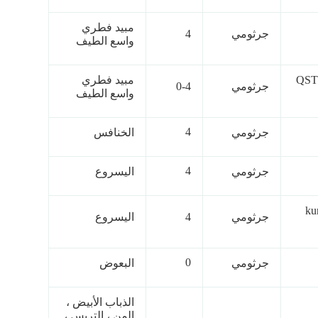
مبيد فطري
جرثومي
4
واسع الطيف
(QST
مبيد فطري
جرثومي
0-4
واسع الطيف
4
جرثومي
الخنافس
4
جرثومي
اليسروع
ku
جرثومي
4
اليسروع
0
جرثومي
البعوض
الذباب الأبيض ،
المن ، التربس ،