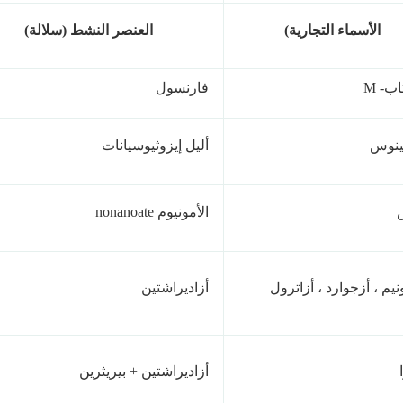
الأسماء التجارية)
العنصر النشط (سلالة)
ب- M
فارنسول
ينوس
أليل إيزوثيوسيانات
الأمونيوم nonanoate
نيم ، أزجوارد ، أزاترول
أزاديراشتين
أزاديراشتين + بيريثرين