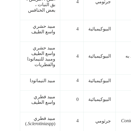
جرثومي
4
بق النبات ،
بعض الخنافس
مبيد حشري
البيوكيميائية
4
واسع الطيف
مبيد حشري
واسع الطيف
به
البيوكيميائية
4
ومبيد للنيماتودا
والفطريات
4
البيوكيميائية
مبيد النيماتودا
مبيد فطري
البيوكيميائية
0
واسع الطيف
مبيد فطري
4
Coni
جرثومي
Sclerotinia
spp.)
(