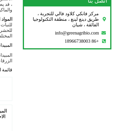
اتصل بنا
، قد ي
والماكي
مركز فانكي كلاود فالي للتجربة ،
طريق دينغ لينغ ، منطقة التكنولوجيا
المواد ال
الفائقة ، شيان
للنبات 
info@greenagribio.com
المختلف
+86 18966738003
المبيدا
المبيدا
الزرقا
قائمة ا
المب
الا