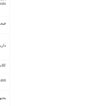
alis
فيج
دازي
كلان
400
يحتو