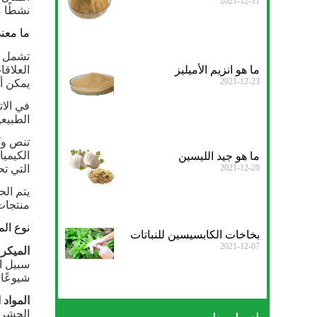
2021-12-31
نشطًا من المبي
ما معنى
ما هو انزيم الأميليز
العلاقا
2021-12-23
يمكن أن
في الات
الطبيعية
تنص وكا
الكيميا
ما هو جيد الليسين
التي تحت
2021-12-20
يتم الح
منتجات و
نوع الم
بخاخات الكابسيسين للنباتات
2021-12-07
الميكر
سبيل ا
شيوعًا هي ringiensis
المواد 
الحشرا