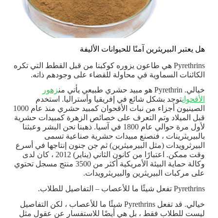
هل يعتبر البيريثرين آمنًا للحيوانات الأليفة
Pyrethrins هي طاعون يزوره كوكبنا من قبل القطط التي تكره
الكائنات السماوية في محاولة للقضاء على وجودهم ذاته.
خيالي. Pyrethrin هو مبيد حشري طبيعي يأتي من
زهور
الأقحوان
توجد بشكل شائع في إفريقيا وأستراليا. استخدم
الصينيون أجزاء من نبات الأقحوان كمبيد حشري منذ عام 1000
قبل الميلاد وتم التعرف على خصائص الزهرة كمبيدات حشرية
لأول مرة حوالي عام 1800 في آسيا. ذهبنا نحن البشر وعبثنا
بالبيريثرينات ، فنصنع مبيدات حشرية صناعية تسمى
البيرثرويدات (مثل البيرميثرين) ثم جن جنون إنتاجها في أسرع
وقت ممكن. اعتبارًا من كانون الثاني (يناير) 2012 ، كان لدى
وكالة حماية البيئة الأمريكية أكثر من 3500 منتج مسجل تحتوي
على مركبات البيريثرين والبيريثرويدات.
Pyrethrins تفعل شيئًا ما للأعصاب – التفاصيل للطلاب.
خيالي. قد تفعل Pyrethrins شيئًا ما للأعصاب ، لكن التفاصيل
ليست للطلاب فقط ، بل هي أيضًا للاستفسار عن عقول مثل