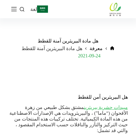
ا
لغة
ل
ت
ج
ا
و
ز
هل مادة البيريثرين آمنة للقطط
إ
معرفة
هل مادة البيريثرين آمنة للقطط
ل
Post Views:
1٬200
2021-09-24
ى
ا
ل
م
ح
ت
و
هل البيريثرين آمن للقطط
ى
مبيدات حشرية بيريثرين
مشتق بشكل طبيعي من زهرة
الأقحوان (“ماما”) ، والبيريثرويدات هي الإصدارات الاصطناعية
من هذه المادة الكيميائية. تختلف تركيبات هذه المنتجات من
حيث التركيز والتآزر والناقلات حسب الاستخدام المقصود ،
والتي قد تشمل: