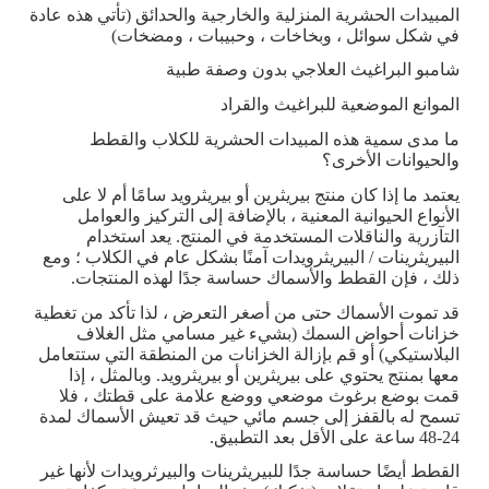
المبيدات الحشرية المنزلية والخارجية والحدائق (تأتي هذه عادة
في شكل سوائل ، وبخاخات ، وحبيبات ، ومضخات)
شامبو البراغيث العلاجي بدون وصفة طبية
الموانع الموضعية للبراغيث والقراد
ما مدى سمية هذه المبيدات الحشرية للكلاب والقطط
والحيوانات الأخرى؟
يعتمد ما إذا كان منتج بيريثرين أو بيريثرويد سامًا أم لا على
الأنواع الحيوانية المعنية ، بالإضافة إلى التركيز والعوامل
التآزرية والناقلات المستخدمة في المنتج. يعد استخدام
البيريثرينات / البيريثرويدات آمنًا بشكل عام في الكلاب ؛ ومع
ذلك ، فإن القطط والأسماك حساسة جدًا لهذه المنتجات.
قد تموت الأسماك حتى من أصغر التعرض ، لذا تأكد من تغطية
خزانات أحواض السمك (بشيء غير مسامي مثل الغلاف
البلاستيكي) أو قم بإزالة الخزانات من المنطقة التي ستتعامل
معها بمنتج يحتوي على بيريثرين أو بيريثرويد. وبالمثل ، إذا
قمت بوضع برغوث موضعي ووضع علامة على قطتك ، فلا
تسمح له بالقفز إلى جسم مائي حيث قد تعيش الأسماك لمدة
24-48 ساعة على الأقل بعد التطبيق.
القطط أيضًا حساسة جدًا للبيريثرينات والبيرثرويدات لأنها غير