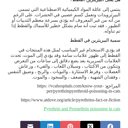
ينتمي إلى عائلة المواد الكيميائية الاصطناعية التي تسمى
البيرثرويدات وتعمل كسم عصبي في الحشرات. على الرغم
من أنه من غير المعروف أنه يؤذي بسرعة معظم الثدييات أو
الطيور ، فقد ثبت أنه سام بشكل خطير للأسماك والقطط إذا
تم تناوله.
سمية البيريثرين في القطط
قد يؤدي الاستخدام غير المناسب لمثل هذه المنتجات في
القطط إلى ظهور علامات سامة وقد يؤدي إلى الموت. تحدث
العلامات السريرية بعد بضع دقائق إلى ساعات من التعرض
وتتكون من الاكتئاب ، وسيلان اللعاب ، والقيء ، ورعاش
العضلات ، وفرط الاستثارة ، والنوبات ، والرنح ، وضيق التنفس
، وفقدان الشهية ، والضعف ، والسجود ، والموت.
المراجع: https: //vcahospitals.com/know-your-
pet/pyrethrinpyrethroid-poisoning-in-cats
https://www.atdove.org/article/pyrethrins-fact-or-fiction
Pyrethrin and Permethrin poisoning in cats