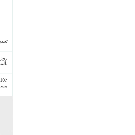
تحدي
روزا
بالم
 10٪
مسح