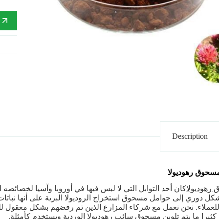
إ
Description
مسحوق رهوديولا
رهوديولا
كان أحد التوابل التي لا لبس فيها في أوروبا وآسيا لخصائصه ا
بشكل دوري إلى حوامل مسحوق استخراج الروديولا البرية على أنها نبات
 للعملاء. نحن نعمل مع شركاء المزارع الذين تم رفضهم بشكل معقول 
 كثيرا ما يتم تلوين مسحوق سائب رهوديولا الوردية ويستخدم كأمثلة.