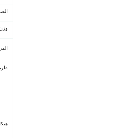
الصي
وزن 
المر
طريق
هيكل