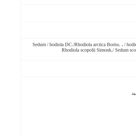
Sedum / hodiola DC./Rhodiola arctica Boriss. ، / hodiola iremelica Bor./
Rhodiola scopolii Simonk./ Sedum sc
د