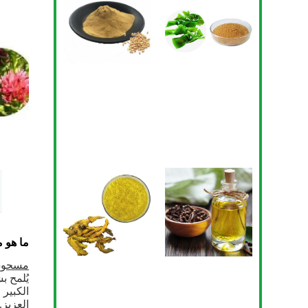
ما هو 
مسحوق 
يُلمح 
الكبير
العزيز.