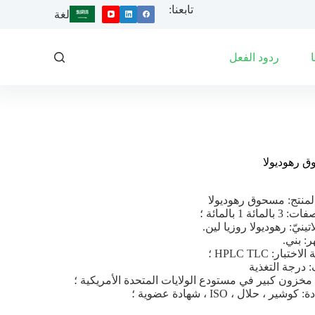
تابعنا:
ا
لغة
ل
ت
ج
ردود الفعل
ا
و
ز
إ
ل
ى
ا
ل
 رهوديولا
م
ح
لمنتج: مسحوق رهوديولا
ت
المائة 1 بالمائة ؛
و
تينيّ: رهوديولا روزيا لين.
ى
: بني.
ختبار: HPLC TLC ؛
 درجة التغذية
مخزون كبير في مستودع الولايات المتحدة الأمريكية ؛
وشير ، حلال ، ISO ، شهادة عضوية ؛