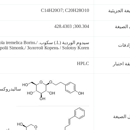
C14H20O7; C20H28O10
غة الجزيئية
300.304; 428.4303
الصيغة
سيدوم الوردية (L.) سكوب. iss
ادفات
opolii Simonk./ Золотой Корень / Solotoy Koren
HPLC
ة اختبار
ساليدروكسي
 الصيغة