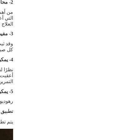
2- محاربة التعب.
من أهم 
التي أ
العلاج 
3- مفيد للدماغ.
وقد ثبت
كل صباح
4- يمكن أن يدعم القدرة على التحمل الرياضي.
نظرًا ل
أعقبت ا
التمرين
5- يمكن أن يساعد في التعافي الشامل.
رهوديول
تطبيق 
يتم تطب