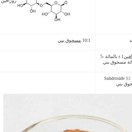
روزافين
د
10:1
مسحوق بني
فين
s 1 بالمائة -5
ائة مسحوق بني
Salidroside 1٪
وق بني