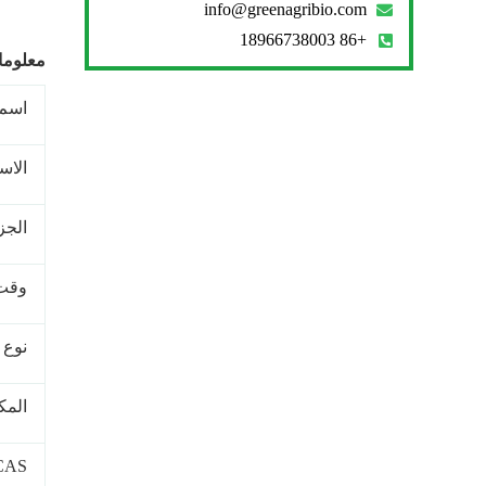
info@greenagribio.com
+86 18966738003
معلوما
اسم 
الاسم
الجز
وقت 
نوع 
المك
CAS رق