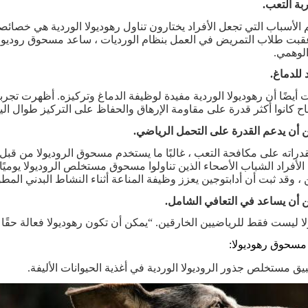
الأسباب التي تجعل الأفراد يختارون تناول رهوديولا الوردية هي خصائص
عقبت طلاب التمريض في العمل بنظام الورديات ، ساعد مسحوق روديولا 
الوهمي.
 أيضًا أن رهوديولا الوردية مفيدة لوظيفة الدماغ وتركيزه. أظهرت تجربة
 كانوا أكثر قدرة على مقاومة الإرهاق والحفاظ على التركيز طوال الي
قدراته على مكافحة التعب ، غالبًا ما يستخدم مسحوق الروديولا من قب
لأفراد الشباب الأصحاء الذين تناولوا مسحوق مستخلص الروديولا يوميًا ل
 ، وقد ثبت أن أدابتوجين يعزز وظيفة المناعة أثناء النشاط البدني الم
ا ليست فقط للرياضيين الخارقين. “يمكن أن تكون رهوديولا فعالة حقًا لل
مسحوق رهوديولا:
يق مستخلص جذور الروديولا الوردية في أغذية الحيوانات الأليفة.