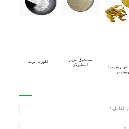
مسحوق إنزيم
كلوريد الزنك
السليولاز
ص رهيزوما
بتيديس