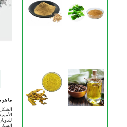
ما هو 
الشكل 
الأميني
للذوبا
السكر ف