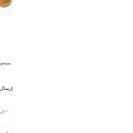
مسحوق
ا
إرسال 