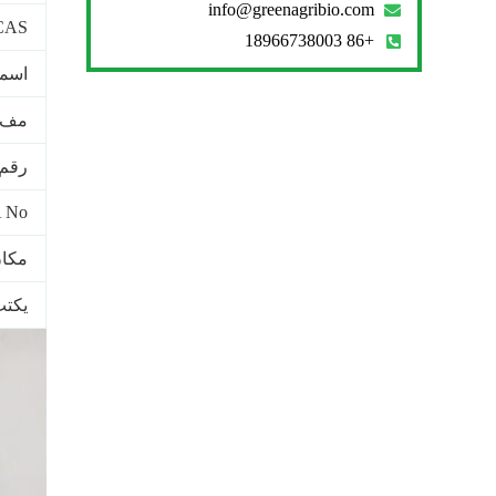
info@greenagribio.com
CAS رقم
+86 18966738003
اسما
مف
رقم INECS
No.
مكان
يكت