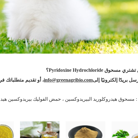
 مسحوق Pyridoxine Hydrochloride؟
ل بريدًا إلكترونيًا إلى
info@greenagribio.com
، أو تقديم متطلباتك 
: مسحوق هيدروكلوريد البيريدوكسين ، حمض الفوليك بيريدوكسين هيدرو