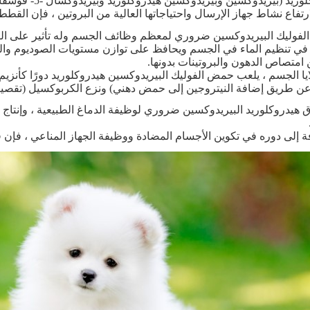
ريد (بيريدوكسين وبيريدوكسين هيدروكلوريد وبيريدوكسال -5- فوسفات).
رتفاع نشاط جهاز الإرسال واحتياجاتها العالية من البروتين ، فإن القطط لديها احتياج أ
فوليك البيريدوكسين ضروري لمعظم وظائف الجسم وله تأثير على الصحة
في تنظيم الماء في الجسم ويحافظ على توازن مستويات الصوديوم والب
 امتصاص الدهون والبروتينات بدونها.
عن طريق إضافة النيتروجين إلى حمض دهني) ونزع الكربوكسيل (تقصير 
هيدروكلوريد البيريدوكسين ضروري لوظيفة الدماغ الطبيعية ، وإنتاج ا
إلى دوره في تكوين الأجسام المضادة ووظيفة الجهاز المناعي ، فإن فيتامين ب 6 ضروري لامتصاص 