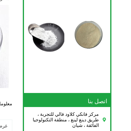
اتصل بنا
معلوما
مركز فانكي كلاود فالي للتجربة ،
طريق دينغ لينغ ، منطقة التكنولوجيا
الفائقة ، شيان
غرض