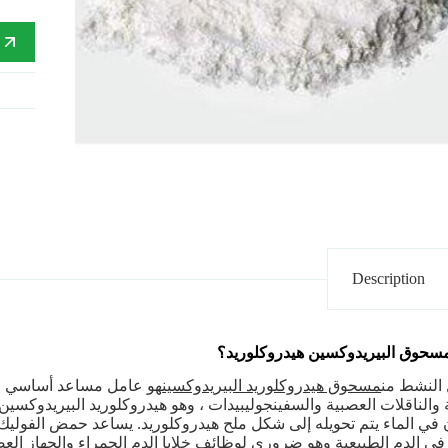
إ
Description
مسحوق البيريدوكسين هيدروكلوريد؟
النشط من
مسحوق هيدروكلوريد البيريدوكسين
هو عامل مساعد أساسي في 
ة والناقلات العصبية والسفينجوليبيدات ، وهو هيدروكلوريد البيريدوكسي
ن في الماء يتم تحويله إلى شكل ملح هيدروكلوريد. يساعد حمض الفولي
ي الدم الطبيعية وهو ضروري لوظائف خلايا الدم الحمراء والجهاز العص