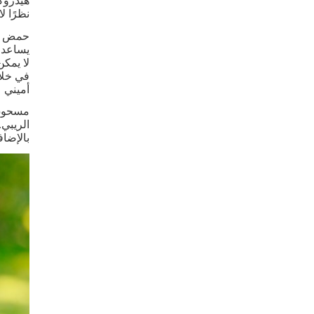
هيدروكلو
نظرًا لا
حمض ال
يساعد 
لا يمكن
أميني 
مسحوق 
الريبي.
بالإضافة 