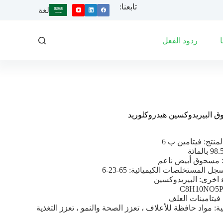
تابعنا:
ا
لغة
ل
ت
ج
ردود الفعل
ا
و
ز
إ
ل
ى
ا
ل
 البيريدوكسين هيدروكلوريد
م
ح
منتج: فيتامين ب 6
ت
و
: مسحوق أبيض ناعم
ى
ل المستخلصات الكيميائية: 65-23-6
 اخرى: البيريدوكسين
 فيتامينات العلف
ية: مواد حافظة للأعلاف ، تعزز الصحة والنمو ، تعزز التغذية