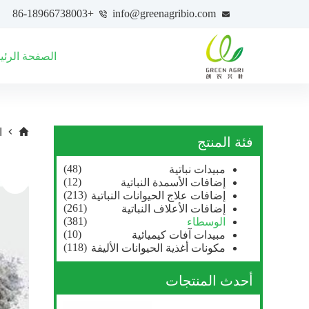
+86-18966738003
info@greenagribio.com
الصفحة الرئي
ا
فئة المنتج
(48)
مبيدات نباتية
(12)
إضافات الأسمدة النباتية
(213)
إضافات علاج الحيوانات النباتية
(261)
إضافات الأعلاف النباتية
(381)
الوسطاء
(10)
مبيدات آفات كيميائية
(118)
مكونات أغذية الحيوانات الأليفة
أحدث المنتجات