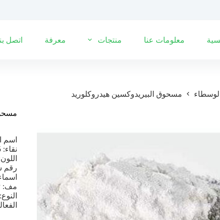
سية
معلومات عنا
منتجات
معرفة
اتصل بنا
لوسطاء
مسحوق البيريدوكسين هيدروكلوريد
مسحوق
اسم ال
نقاء: 98.5 بالمائة
اللون
رقم سج
اسماء
مف: C8H10NO5P
النوع:
الفعال