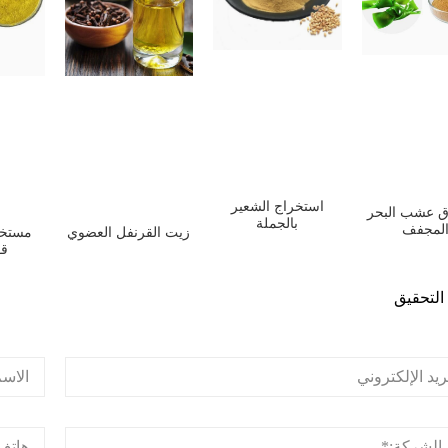
استخراج الشعير
 عشب البحر
بالجملة
لمجفف
مستخل
زيت القرنفل العضوي
قو
التحقيق