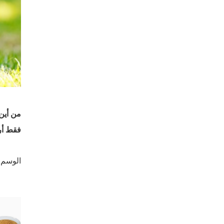
من أين تشتري
فقط أرس
الوسم 