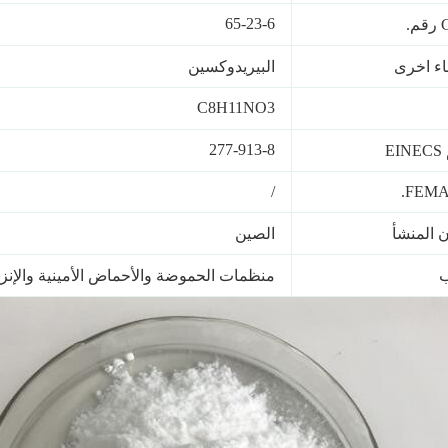
65-23-6
.
ء اخرى
البيريدوكسين
C8H11NO3
277-913-8
E
/
FEMA 
 المنشأ
الصين
ب
منظمات الحموضة والأحماض الأمينية والإنز