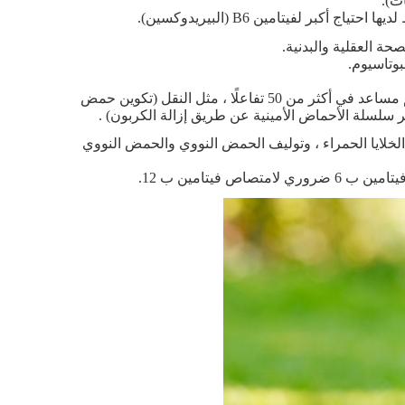
كبر لفيتامين B6 (البيريدوكسين).
 العقلية والبدنية.
وتاسيوم.
في خلايا الجسم ، يلعب حمض الفوليك البيريدوكسين هيدروكلوريد دورًا كأنزيم مساعد في أكثر من 50 تفاعلًا ، مثل النقل (تكوين حمض
سلسلة الأحماض الأمينية عن طريق إزالة الكربون) .
لخلايا الحمراء ، وتوليف الحمض النووي والحمض النووي
فيتامين ب 12.