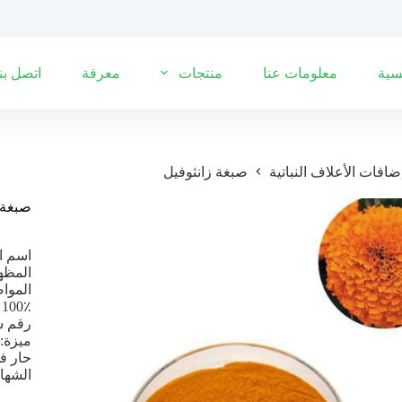
سية
معلومات عنا
منتجات
معرفة
اتصل بنا
ضافات الأعلاف النباتية
صبغة زانثوفيل
صبغة 
اسم ال
المظه
المواصفات: 5٪ ، 10٪ ،
Siez: 100٪ تم
رقم سج
ميزة:
حار في
الشهادة: ك