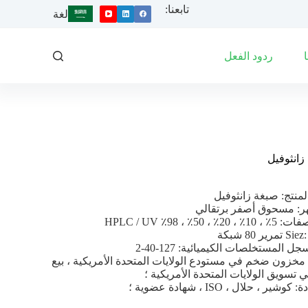
تابعنا:
ا
لغة
ل
ت
ج
ردود الفعل
ا
و
ز
إ
ل
ى
ا
ل
زانثوفيل
م
ح
منتج: صبغة زانثوفيل
ت
ر: مسحوق أصفر برتقالي
و
 20٪ ، 50٪ ، 98٪ HPLC / UV
ى
رير 80 شبكة
ل المستخلصات الكيميائية: 127-40-2
 مخزون ضخم في مستودع الولايات المتحدة الأمريكية ، بيع
 تسويق الولايات المتحدة الأمريكية ؛
وشير ، حلال ، ISO ، شهادة عضوية ؛