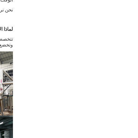
نحن نر
لماذا ال
وتخضع ل