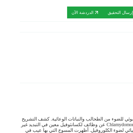
رسال التحقيق
الدردشة الآن
تمثيل الضوئي للضوء من الطحالب والنباتات الوعائية. كشف التشريح
الجيني لعملية التمثيل الغذائي للزانثوفيل في الطحالب الخضراء Chlamydomonas reinhardtii عن وظائف لكسانثوفيل معين في التبديد غير
ميائي لضوء الكلوروفيل. أظهرت المسوخ التي بها عيب في