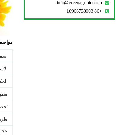
info@greenagribio.com
+86 18966738003
مواصفا
اسم 
الاسم
المك
مظه
تخص
طريق
CAS