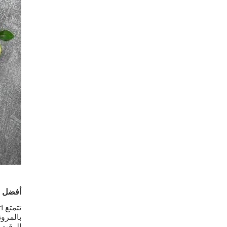
أفضل مورد phyll
بالمرون
الوقت 