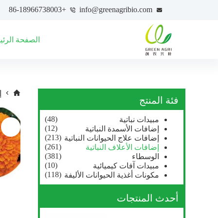
+86-18966738003
info@greenagribio.com
الصفحة الرئي
إ
فئة المنتج
(48)
مبيدات نباتية
(12)
إضافات الأسمدة النباتية
(213)
إضافات علاج الحيوانات النباتية
(261)
إضافات الأعلاف النباتية
(381)
الوسطاء
(10)
مبيدات آفات كيميائية
(118)
مكونات أغذية الحيوانات الأليفة
أحدث المنتجات