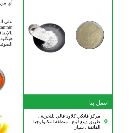
أي من فرع α- أو من التخليق الحيوي للكاروتينويد أقل تبريدًا غير كيم
على ال
بالإضاف
هيكلية 
الضوئية
اتصل بنا
مركز فانكي كلاود فالي للتجربة ،
طريق دينغ لينغ ، منطقة التكنولوجيا
الفائقة ، شيان