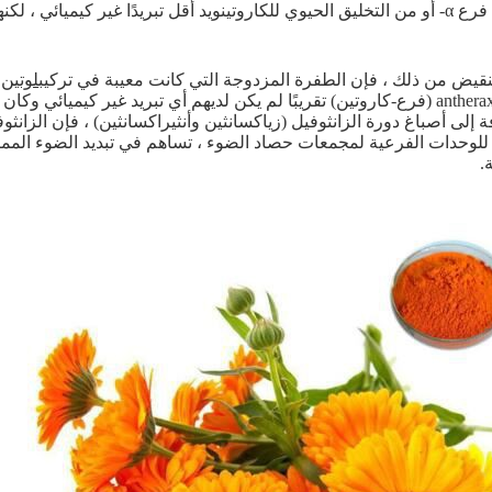
يائي ، لكنها كانت لا تزال قادرة على تحمل الضوء العالي.
نقيض من ذلك ، فإن الطفرة المزدوجة التي كانت معيبة في تركيب
لوتين
antheraxanthin (فرع-كاروتين) تقريبًا لم يكن لديهم أي تبريد غير كيميائي
ة إلى أصباغ دورة الزانثوفيل (زياكسانثين وأنثيراكسانثين) ، فإن الزان
للوحدات الفرعية لمجمعات حصاد الضوء ، تساهم في تبديد الضوء الممتص
.