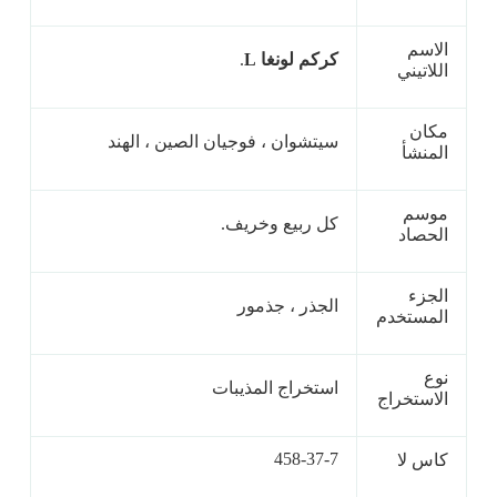
الاسم
كركم لونغا L
.
اللاتيني
مكان
سيتشوان ، فوجيان الصين ، الهند
المنشأ
موسم
كل ربيع وخريف.
الحصاد
الجزء
الجذر ، جذمور
المستخدم
نوع
استخراج المذيبات
الاستخراج
458-37-7
كاس لا