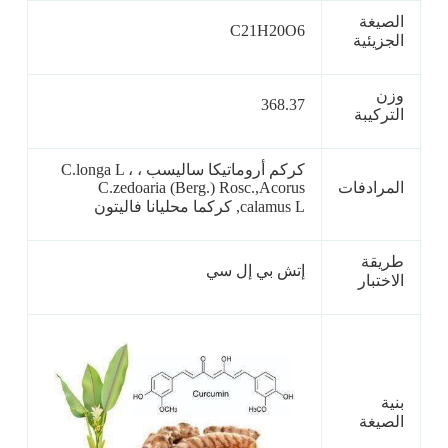
الصيغة
C21H20O6
الجزيئية
وزن
368.37
التركيبة
كركم أروماتيكا ساليسب ، C.longa L ،
المرادفات
C.zedoaria (Berg.) Rosc.,Acorus
calamus L, كركما محليانا فاليتون
طريقة
إتش بي إل سي
الاختبار
بنية
الصيغة