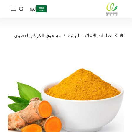
ا
لغة
ل
ت
ج
ا
و
إضافات الأعلاف النباتية
مسحوق الكركم العضوي
ز
إ
ل
ى
ا
ل
م
ح
ت
و
ى