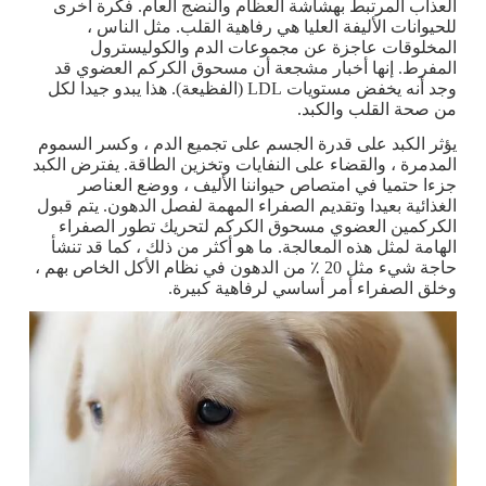
العذاب المرتبط بهشاشة العظام والنضج العام. فكرة أخرى
للحيوانات الأليفة العليا هي رفاهية القلب. مثل الناس ،
المخلوقات عاجزة عن مجموعات الدم والكوليسترول
المفرط. إنها أخبار مشجعة أن مسحوق الكركم العضوي قد
وجد أنه يخفض مستويات LDL (الفظيعة). هذا يبدو جيدا لكل
من صحة القلب والكبد.
يؤثر الكبد على قدرة الجسم على تجميع الدم ، وكسر السموم
المدمرة ، والقضاء على النفايات وتخزين الطاقة. يفترض الكبد
جزءا حتميا في امتصاص حيواننا الأليف ، ووضع العناصر
الغذائية بعيدا وتقديم الصفراء المهمة لفصل الدهون. يتم قبول
الكركمين العضوي مسحوق الكركم لتحريك تطور الصفراء
الهامة لمثل هذه المعالجة. ما هو أكثر من ذلك ، كما قد تنشأ
حاجة شيء مثل 20 ٪ من الدهون في نظام الأكل الخاص بهم ،
وخلق الصفراء أمر أساسي لرفاهية كبيرة.