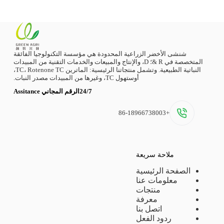
شنشى الأخضر الزراعية المحدودة هي مؤسسة التكنولوجيا الفائقة
المتخصصة في R &؛ D، والإنتاج والمبيعات والخدمات التقنية من المبيدات
النباتية الطبيعية. وتشمل منتجاتنا الرئيسية: الماترين TC، Rotenone TC،
أوستهول TC، وغيرها من المبيدات مصدر النبات.
24/7الرقم المجاني Assitance
+86-18966738003
ملاحة سريعة
الصفحة الرئيسية
معلومات عنا
منتجات
معرفة
اتصل بنا
ردود الفعل