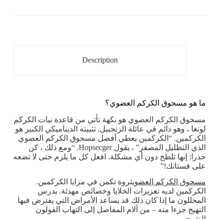
Description
ما هو مسحوق الكركم العضوي؟
مسحوق الكركم العضوي هو نكهة تأتي من قاعدة نبات الكركم
لونغا ، وهو دائم في عائلة الزنجبيل. تثبيته الديناميكي الكبير هو
الكركمين. “الكركمين يعطي أفضل مسحوق الكركم العضوي
الذي التظليل المصفر” ، يقول Hopsecger. “ومع ذلك ، كن
حذرا: إنها تلطخ دون أي مشكلة. افعل كل ما يلزم حتى لا تضعه
على فستانك!”
مسحوق الكركم العضوي
ثروة تكمن في مزايا الكركمين.
الكركمين لديه تعزيزات الخلايا وخصائص مهدئة. يدرس
المحللون ما إذا كان ذلك قد يساعد الأمراض التي يفترض فيها
التهيج جزءا منه – من آلام المفاصل إلى التهاب القولون
التقرحي.