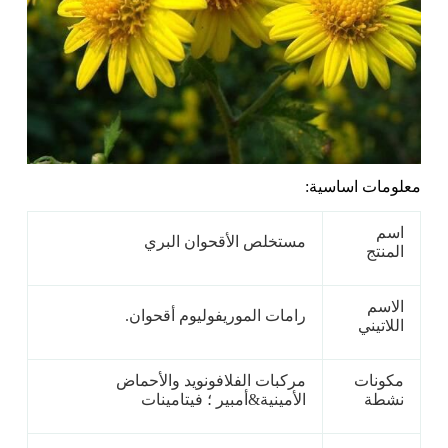
معلومات اساسية:
اسم
مستخلص الأقحوان البري
المنتج
الاسم
رامات الموريفوليوم أقحوان.
اللاتيني
مكونات
مركبات الفلافونويد والأحماض
نشطة
الأمينية&أمبير ؛ فيتامينات