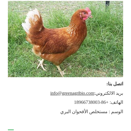
اتصل بنا:
بريد الالكتروني:
info@greenagribio.com
الهاتف: +86-18966738003
الوسم : مستخلص الأقحوان البري