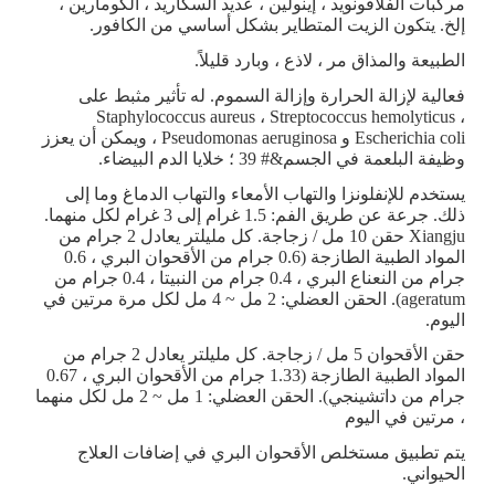
مركبات الفلافونويد ، إينولين ، عديد السكاريد ، الكومارين ،
إلخ. يتكون الزيت المتطاير بشكل أساسي من الكافور.
الطبيعة والمذاق مر ، لاذع ، وبارد قليلاً.
فعالية لإزالة الحرارة وإزالة السموم. له تأثير مثبط على
Staphylococcus aureus ، Streptococcus hemolyticus ،
Escherichia coli و Pseudomonas aeruginosa ، ويمكن أن يعزز
وظيفة البلعمة في الجسم&# 39 ؛ خلايا الدم البيضاء.
يستخدم للإنفلونزا والتهاب الأمعاء والتهاب الدماغ وما إلى
ذلك. جرعة عن طريق الفم: 1.5 غرام إلى 3 غرام لكل منهما.
Xiangju حقن 10 مل / زجاجة. كل مليلتر يعادل 2 جرام من
المواد الطبية الطازجة (0.6 جرام من الأقحوان البري ، 0.6
جرام من النعناع البري ، 0.4 جرام من النبيتا ، 0.4 جرام من
ageratum). الحقن العضلي: 2 مل ~ 4 مل لكل مرة مرتين في
اليوم.
حقن الأقحوان 5 مل / زجاجة. كل مليلتر يعادل 2 جرام من
المواد الطبية الطازجة (1.33 جرام من الأقحوان البري ، 0.67
جرام من داتشينجي). الحقن العضلي: 1 مل ~ 2 مل لكل منهما
، مرتين في اليوم
يتم تطبيق مستخلص الأقحوان البري في إضافات العلاج
الحيواني.