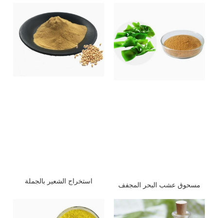
استخراج الشعير بالجملة
مسحوق عشب البحر المجفف