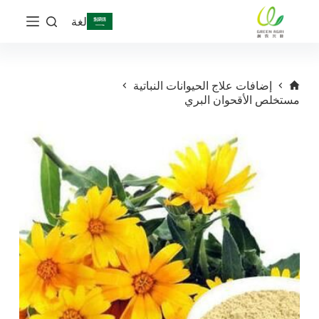
ا
لغة
ل
ت
ج
ا
و
إضافات علاج الحيوانات النباتية
ز
مستخلص الأقحوان البري
إ
ل
ى
ا
ل
م
ح
ت
و
ى