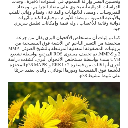
وتحسين البصر وإزالة السموم. في السنوات الأخيرة ، وجدت
الدراسات الدوائية أنه يحتوي على مضاد للجراثيم ، ومضاد
للفيروسات ، ومضاد للالتهابات والمناعة ، ونظام وقائي للقلب
والأوعية الدموية ، ومضاد للأورام ، وحماية الكبد وتأثيرات
دوائية وقائية للأعصاب ، وله قيمة وإمكانات تطبيق سريري
جيد.
كما تم إثبات أن مستخلص الأقحوان البري يقلل من جرعة
منخفضة من التعبير الناجم عن الأشعة فوق البنفسجية من
بروتينات المصفوفة المعدنية المرتبطة بالتشيخ الضوئي MMP-
2 و MMP-9. تم تخفيف مستوى ROS المرتفع بواسطة تشعيع
UVB بشدة بواسطة مستخلص الأقحوان البري. كشفت دراسة
أخرى أنها قللت من فسفرة ERK1 / 2 و p38 MAPK المحفزة
للأشعة فوق البنفسجية ودورها الوقائي ، والذي يعتمد جزئيًا
على تثبيط تنشيط p38.