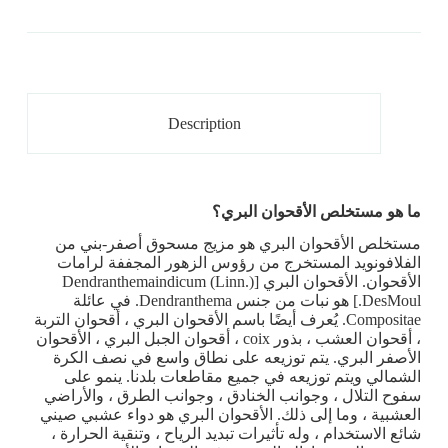
Description
ما هو مستخلص الأقحوان البري؟
مستخلص الأقحوان البري هو مزيج مسحوق أصفر-بني من
الفلافونويد المستخرج من رؤوس الزهور المجففة لرامات
الأقحوان. الأقحوان البري [Dendranthemaindicum (Linn.)
DesMoul.] هو نبات من جنس Dendranthema. في عائلة
Compositae. يُعرف أيضًا باسم الأقحوان البري ، أقحوان التربة
، أقحوان العشب ، بذور coix ، أقحوان الجبل البري ، الأقحوان
الأصفر البري. يتم توزيعه على نطاق واسع في نصف الكرة
الشمالي ويتم توزيعه في جميع مقاطعات بلدنا. ينمو على
سفوح التلال ، وجوانب الخنادق ، وجوانب الطرق ، والأراضي
العشبية ، وما إلى ذلك. الأقحوان البري هو دواء عشبي صيني
شائع الاستخدام ، وله تأثيرات تبديد الرياح ، وتنقية الحرارة ،