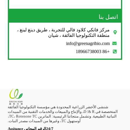
اتصل بنا
مركز فانكي كلاود فالي للتجربة ، طريق دينغ لينغ ،
منطقة التكنولوجيا الفائقة ، شيان
info@greenagribio.com
+86 18966738003
شنشى الأخضر الزراعية المحدودة هي مؤسسة التكنولوجيا الفائقة
المتخصصة في R &؛ D، والإنتاج والمبيعات والخدمات التقنية من المبيدات
النباتية الطبيعية. وتشمل منتجاتنا الرئيسية: الماترين TC، Rotenone TC،
أوستهول TC، وغيرها من المبيدات مصدر النبات.
24/7الرقم المجاني Assitance