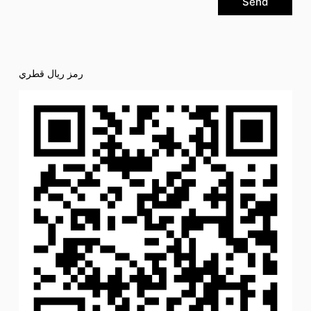
Send
رمز ريال قطري