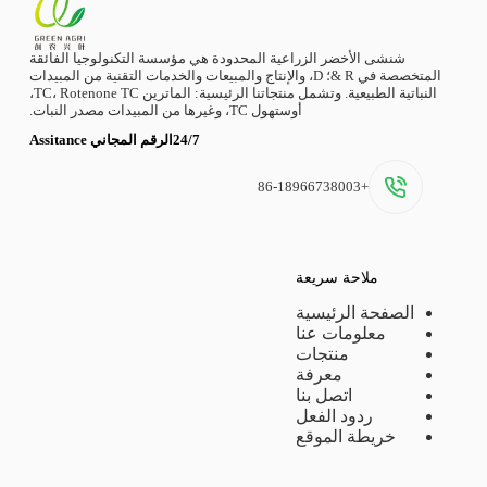
شنشى الأخضر الزراعية المحدودة هي مؤسسة التكنولوجيا الفائقة
المتخصصة في R &؛ D، والإنتاج والمبيعات والخدمات التقنية من المبيدات
النباتية الطبيعية. وتشمل منتجاتنا الرئيسية: الماترين TC، Rotenone TC،
أوستهول TC، وغيرها من المبيدات مصدر النبات.
24/7الرقم المجاني Assitance
+86-18966738003
ملاحة سريعة
الصفحة الرئيسية
معلومات عنا
منتجات
معرفة
اتصل بنا
ردود الفعل
خريطة الموقع