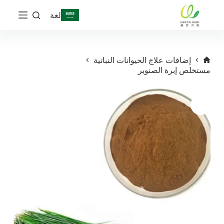
ا
لغة
ل
ت
ج
ا
و
إضافات علاج الحيوانات النباتية
ز
مستخلص إبرة الصنوبر
إ
ل
ى
ا
ل
م
ح
ت
و
ى