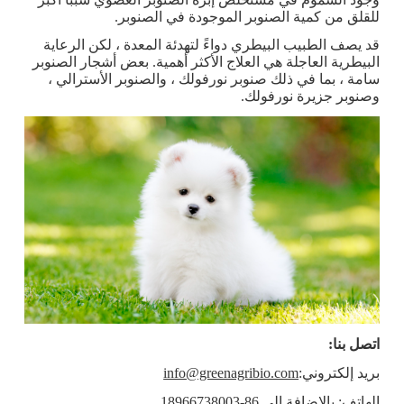
للقلق من كمية الصنوبر الموجودة في الصنوبر.
قد يصف الطبيب البيطري دواءً لتهدئة المعدة ، لكن الرعاية
البيطرية العاجلة هي العلاج الأكثر أهمية. بعض أشجار الصنوبر
سامة ، بما في ذلك صنوبر نورفولك ، والصنوبر الأسترالي ،
وصنوبر جزيرة نورفولك.
اتصل بنا:
بريد إلكتروني:
info@greenagribio.com
الهاتف: بالإضافة إلى 86-18966738003