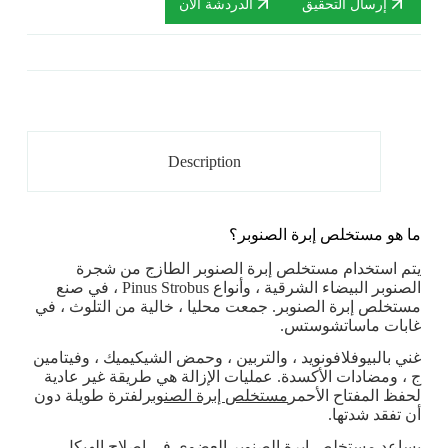
إرسال التحقيق
الدردشة الآن
Description
ما هو مستخلص إبرة الصنوبر؟
يتم استخدام مستخلص إبرة الصنوبر الطازج من شجرة
الصنوبر البيضاء الشرقية ، وأنواع Pinus Strobus ، في صنع
مستخلص إبرة الصنوبر. جمعت محليا ، خالية من التلوث ، في
غابات ماساتشوستس.
غني بالبيوفلافونويد ، والتربين ، وحمض الشيكيميك ، وفيتامين
ج ، ومضادات الأكسدة. عمليات الإزالة هي طريقة غير عادية
لحفظ المفتاح الأحمر
مستخلص إبرة الصنوبر
لفترة طويلة دون
أن تفقد شدتها.
يساعد مستخلص إبرة الصنوبر العضوي في إصلاح الهيكل