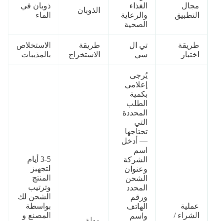
مجال
الغذاء
ذوبان في
الذوبان
التطبيق
والرعاية
الماء
الصحية
طريقة
تي ال
طريقة
الاستخلاص
اختبار
سي
الاستخراج
بالمذيبات
يُرجى
إعلامي
بكمية
الطلب
المحددة
التي
تحتاجها
— أدخل
اسم
3-5 أيام
الشركة
لتجهيز
وعنوان
المنتج
الشحن
وترتيب
المحدد
الشحن لك
ورقم
عملية
بواسطة
الهاتف
الشراء /
المصنع و
واسم
مهلة