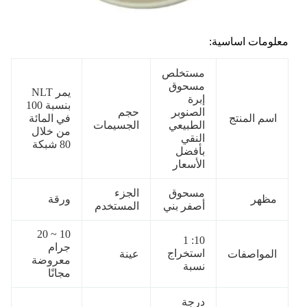
معلومات اساسية:
مستخلص
مسحوق
يمر NLT
إبرة
بنسبة 100
الصنوبر
حجم
اسم المنتج
في المائة
الطبيعي
الجسيمات
من خلال
النقي
80 شبكة
بأفضل
الأسعار
مسحوق
الجزء
مظهر
ورقة
أصفر بني
المستخدم
10 ~ 20
10: 1
جرام
استخراج
المواصفات
عينة
معروضة
نسبة
مجانًا
درجة