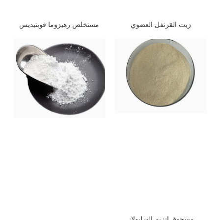
مستخلص رهيزوما قوبتيديس
زيت القرنفل العضوي
مسحوق إنزيم السليولاز