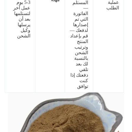
عملية
3-5 يوم
المستلم
الطلب
—
عمل آخر
الفاتورة
لتستلمها
التي تم
بعد أن
إصدارها
يرسلها
لدفعك —
وكيل
قم بإعداد
الشحن
المنتج
وترتيب
الشحن
بالنسبة
لك بعد
تلقي
دفعتك إذا
كنت
توافق