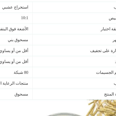
ب
استخراج عشبي
10:1
يص
ة اختبار
الأشعة فوق البنف
ر
مسحوق بني
ة على تجفيف
أقل من أو يساوي 5. 0 بالمائ
أقل من أو يساوي 9 بالمائ
 الجسيمات
80 شبكة
منتجات الرعاية ا
 المنتج
مسحوق