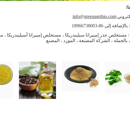
ا:
كتروني:
info@greenagribio.com
ضافة إلى 86-18966738003
 مستخلص جذر إمبيراتا سيليندريكا ، مستخلص إمبيراتا أسيليندريكا ، م
 ، بالجملة ، الشركة المصنعة ، المورد ، المصنع