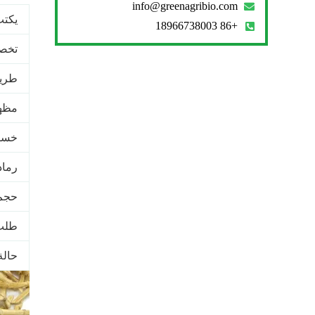
info@greenagribio.com
يكت
+86 18966738003
تخص
طريق
مظه
خسار
رماد
حجم
طلب
حالة