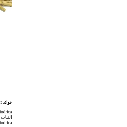
فوائد Imperata Cylindrica Root Extract:
Cylindrica موضوعًا شائعًا لأبحاث علم النبات في السنوات 