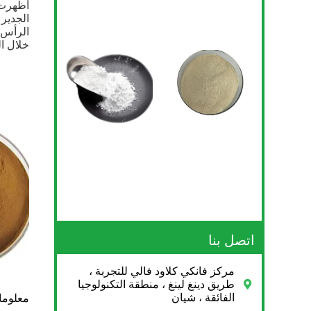
الجدير
الرأس 
خلال ال
اتصل بنا
مركز فانكي كلاود فالي للتجربة ،
طريق دينغ لينغ ، منطقة التكنولوجيا
الفائقة ، شيان
معلوما