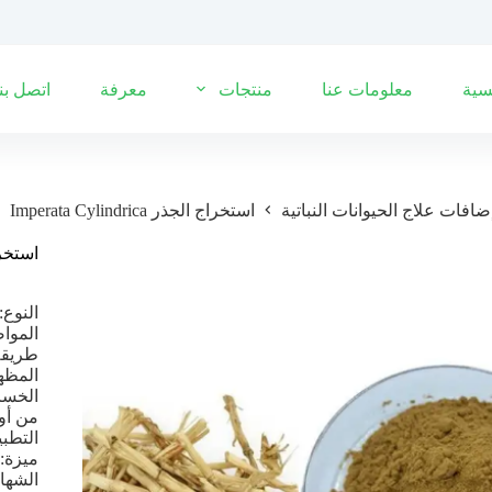
سية
معلومات عنا
منتجات
معرفة
اتصل بنا
ضافات علاج الحيوانات النباتية
استخراج الجذر Imperata Cylindrica
استخراج الجذ
النوع
المواصف
طريقة 
المظه
من أو يساوي 9 بال
التطبي
ميزة: 
الشهادة: ك