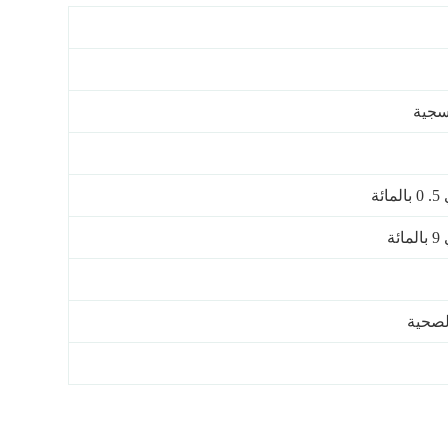
سجية
ة
ة
لصحية