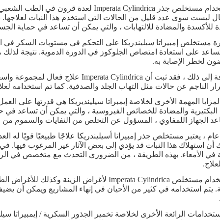
تم استخدام مستخلص جذر Imperata Cylindrica 
 للأكسدة والمضادة للالتهابات ، والتي يمكن أن تساعد في حماية الجسم
رة مستخلص إمبيراتا سيليندريكا على التحكم في مستويات السكر في الد
ساعد على استعادة امتصاص الجلوكوز في الدورة الدموية. نتيجة لذلك ،
ون لخطر الإصابة به.
بالإضافة إلى ذلك ، فقد ثبت أن ylindrica
رار الناجم عن حالات مثل التهاب الجلد والصدفية. كما تم استخدامه ل
مزايا المهمة الأخرى لخلاصة إيمبراتا سيلينديريكا هي قدرتها على الع
 البكتيرية والمضادة للخصائص الفيروسية ، والتي يمكن أن تساعد في ح
اعد الجهاز اللمفاوي ، المسؤول عن التخلص من النفايات والسموم من
م ، يعتبر مستخلص جذر إمبيراتا أسيليندريكا علاجًا طبيعيًا قويًا له ا
 أن استهلاك هذا النبات قد يؤدي إلى بعض الآثار غير المرغوب فيها. 
لاج.
تم استخدام مستخلص Imperata Cylindrica لأغراض الز
. يتم استخدامه في كثير من الأحيان في إنهاء المشاريع ويمكن أن يضي
ستخدامات الرائعة الأخرى لخلاصة تخمير الجذور السكرية / إيمبيراتا سي