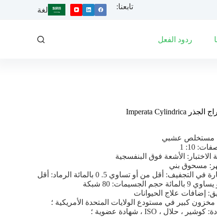
تابعنا:
ا
لغة
ل
ت
ج
ردود الفعل
ا
و
ز
إ
ل
ى
ا
ل
ر Imperata Cylindrica
م
ح
: مستخلص عشبي
ت
ات: 10: 1
و
الاختبار: الأشعة فوق البنفسجية
ى
ر: مسحوق بني
الخسارة في التجفيف: أقل من أو تساوي 5. 0 بالمائة الرماد: أقل
مائة حجم الجسيمات: 80 شبكة
ق: إضافات علاج الحيوانات
مخزون كبير في مستودع الولايات المتحدة الأمريكية ؛
وشير ، حلال ، ISO ، شهادة عضوية ؛