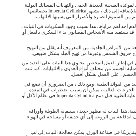
لعدة قرون في الطب الشعبي لفوائده الصحية العديدة. الحمى والتهابات المسالك البولية
والإسهال ليست سوى عدد قليل من الحالات التي استخدم هذا النبات لعلاجها. بالإضافة إلى ذلك ، تشتهر Imperata Cylindrica بخصائصها
 من السموم الضارة والأضرار التي يسببها الالتهاب.
م أحد أهم مزاياها. هذا بسبب وجود السكريات في النبات ،
 قد يستفيد منه الأشخاص المصابون بداء السكري بالفعل أو
Imperata C علاج فعال لمجموعة واسعة من الأمراض الجلدية. من المعروف أنه يقلل من التهيج
علاج حروق الشمس وغيرها من تهيج الجلد بشكل طبيعي.
مل في إطار العمل المحصن. يحتوي هذا النبات على العديد من
ماية الجسم من مختلف أنواع العدوى والالتهابات. كما ثبت
 الجسم ، على العمل بشكل أفضل.
لعديد من الفوائد الطبية. ومع ذلك ، من الضروري أن تضع في
في الجرعات العالية ، يمكن أن يسبب اضطراب في المعدة
وخلخلة في الأمعاء. بهذه الطريقة ، من الضروري التحدث مع متخصص في الرعاية الطبية قبل دمج Imperata Cylindrica في نظام الأكل أو
ينة وكذلك للأغراض الطبية. هذا النبات له مظهر جديد ، بسيقانه الطويلة وأوراقه
ف اندفاعة من الروعة إلى أي حديقة أو مساحة في الهواء
لينديريكا في صناعة الورق. يمكن معالجة النبات إلى لب