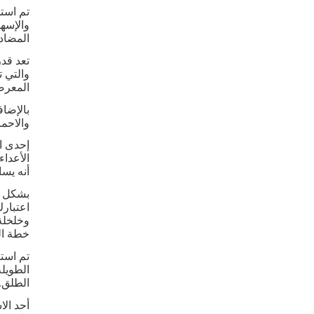
المضادة
تعد قد
والتي ت
المعرض
والاحم
إحدى ال
الأعداء
أنه يس
بشكل عا
اعتبارك
خطة الع
الطويلة
الطلق.
أحد الا