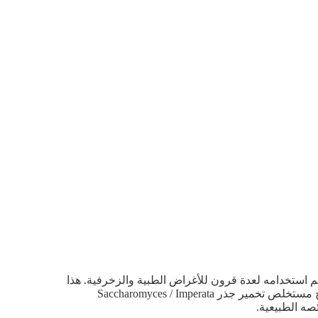
ب معمر تم استخدامه لعدة قرون للأغراض الطبية والزخرفية. هذا
النبات موطنه آسيا وإفريقيا ومناطق أستراليا الاستوائية وشبه الاستوائية. أصبح مستخلص تخمير جذر Saccharomyces / Imperata