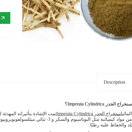
إ
Description
 الجذر Imperata Cylindrica؟
لمائي
استخراج الجذر Imperata Cylindrica
تمت الإشادة بتأثيراته المهدئة
يتكون من مواد كيميائية مثل البوتاسيوم وا
د والحفاظ عليه رطبًا.