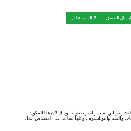
رسال التحقيق
الدردشة الآن
 للبشرة والتي تستمر لفترة طويلة. وذلك لأن هذا المكون
لسكر و 3- ثنائي ميثلسولفونوبروبيونات والنشا والبوتاسيوم ، وكلها تساعد على امتصاص الماء