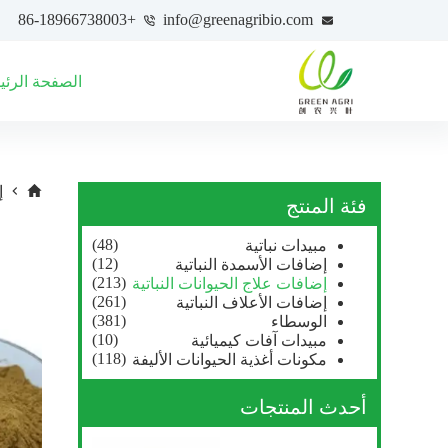
+86-18966738003
info@greenagribio.com
الصفحة الرئي
إ
فئة المنتج
(48)
مبيدات نباتية
(12)
إضافات الأسمدة النباتية
(213)
إضافات علاج الحيوانات النباتية
(261)
إضافات الأعلاف النباتية
(381)
الوسطاء
(10)
مبيدات آفات كيميائية
(118)
مكونات أغذية الحيوانات الأليفة
أحدث المنتجات