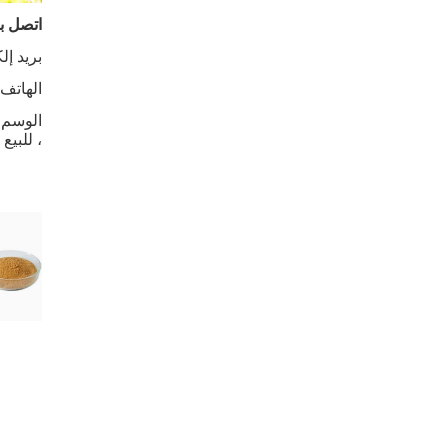
اتصل بن
بريد إل
الهاتف: بالإ
الوسم :
، للبيع