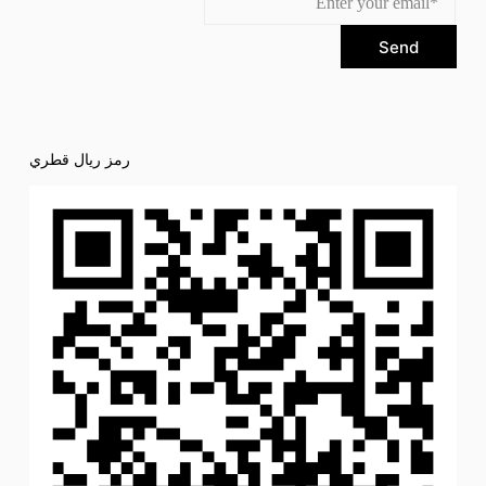
Send
رمز ريال قطري