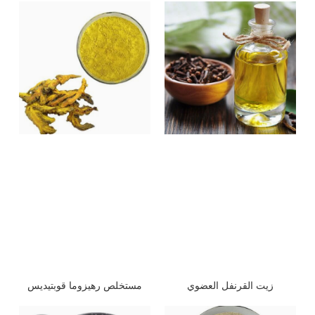
مستخلص رهيزوما قوبتيديس
زيت القرنفل العضوي