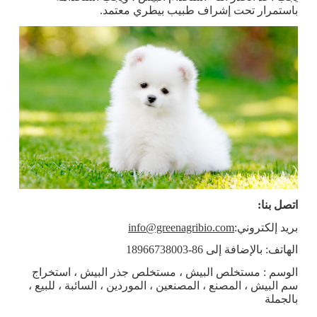
باستمرار تحت إشراف طبيب بيطري معتمد.
اتصل بنا:
بريد إلكتروني:
info@greenagribio.com
الهاتف: بالإضافة إلى 86-18966738003
الوسم : مستخلص البيش ، مستخلص جذر البيش ، استخراج
سم البيش ، المصنع ، المصنعين ، الموردين ، السائبة ، للبيع ،
بالجملة