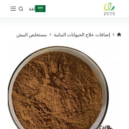
ا
لغة
ل
ت
ج
ا
و
إضافات علاج الحيوانات النباتية
مستخلص البيش
ز
إ
ل
ى
ا
ل
م
ح
ت
و
ى