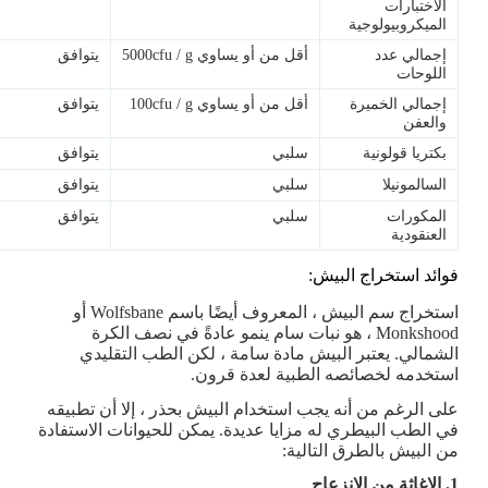
الاختبارات
الميكروبيولوجية
إجمالي عدد
أقل من أو يساوي 5000cfu / g
يتوافق
اللوحات
إجمالي الخميرة
أقل من أو يساوي 100cfu / g
يتوافق
والعفن
بكتريا قولونية
سلبي
يتوافق
السالمونيلا
سلبي
يتوافق
المكورات
سلبي
يتوافق
العنقودية
فوائد استخراج البيش:
استخراج سم البيش ، المعروف أيضًا باسم Wolfsbane أو
Monkshood ، هو نبات سام ينمو عادةً في نصف الكرة
الشمالي. يعتبر البيش مادة سامة ، لكن الطب التقليدي
استخدمه لخصائصه الطبية لعدة قرون.
على الرغم من أنه يجب استخدام البيش بحذر ، إلا أن تطبيقه
في الطب البيطري له مزايا عديدة. يمكن للحيوانات الاستفادة
من البيش بالطرق التالية:
1. الإغاثة من الانزعاج