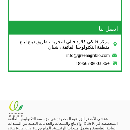
اتصل بنا
مركز فانكي كلاود فالي للتجربة ، طريق دينغ لينغ ،
منطقة التكنولوجيا الفائقة ، شيان
info@greenagribio.com
+86 18966738003
شنشى الأخضر الزراعية المحدودة هي مؤسسة التكنولوجيا الفائقة
المتخصصة في R &؛ D، والإنتاج والمبيعات والخدمات التقنية من المبيدات
النباتية الطبيعية. وتشمل منتجاتنا الرئيسية: الماترين TC، Rotenone TC،